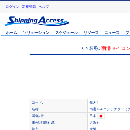
ログイン
新規登録
ヘルプ
ホーム
ソリューション
スケジュール
リソース
ニュース
ブ
CY名称:
南港 R-4 
コード:
4ID44
名称:
南港 R-4 コンテナターミナ
国/地域:
日本
州/省/都道府県:
大阪府
都市:
大阪